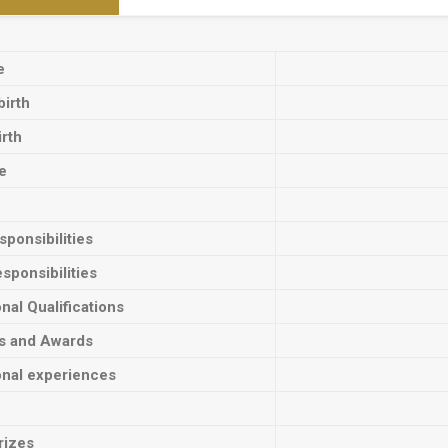
e
birth
irth
e
ponsibilities
sponsibilities
onal Qualifications
ts and Awards
onal experiences
rizes