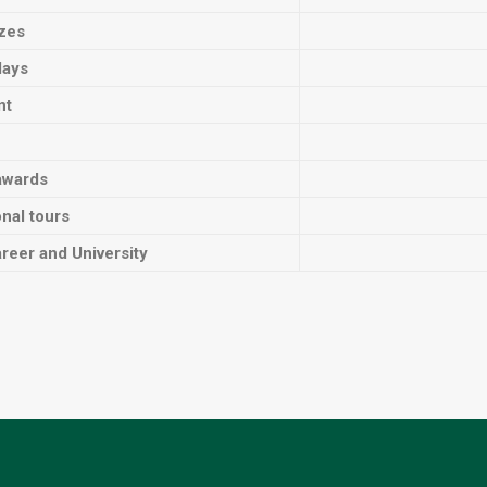
izes
lays
nt
awards
onal tours
reer and University