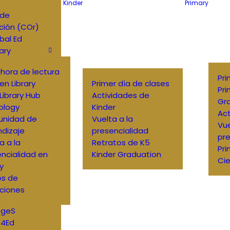
Kinder
Primary
 de
ción (COr)
bal Ed
ary
o hora de lectura
Pri
en Library
Primer día de clases
Pri
Library Hub
Actividades de
Gr
ology
Kinder
Act
nidad de
Vuelta a la
Vue
dizaje
presencialidad
pre
a a la
Retratos de K5
Pri
ncialidad en
Kinder Graduation
Cie
ry
os de
ciones
DgeS
4Ed