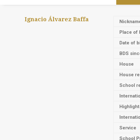
Ignacio Álvarez Baffa
Nicknam
Place of 
Date of b
BDS sinc
House
House res
School re
Internati
Highligh
Internati
Service
School P