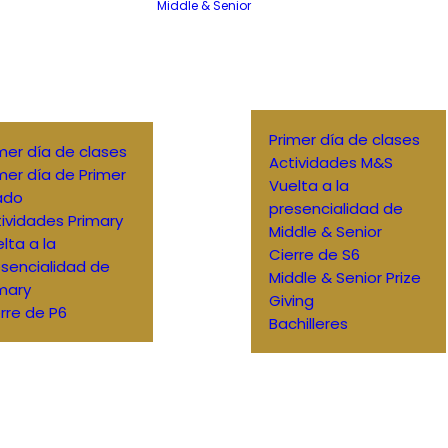
Middle & Senior
Primer día de clases
mer día de clases
Actividades M&S
mer día de Primer
Vuelta a la
ado
presencialidad de
ividades Primary
Middle & Senior
lta a la
Cierre de S6
sencialidad de
Middle & Senior Prize
mary
Giving
rre de P6
Bachilleres