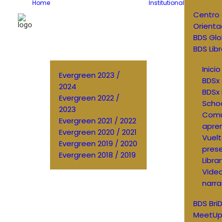
Home
Institutional
Centro
Orienta
BDS Glo
BDS Libr
Inici
Evergreen 2023 /
BDSx 
2024
BDSx 
Evergreen 2022 /
Scho
2023
Comu
Evergreen 2021 / 2022
apren
Evergreen 2020 / 2021
Vuelt
Evergreen 2019 / 2020
prese
Evergreen 2018 / 2019
Libra
Vide
narra
BDS Bri
MeetUp