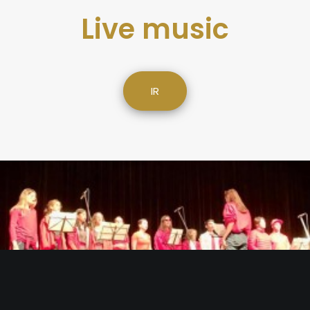
Live music
IR