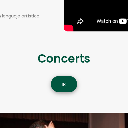
lenguaje artístico.
Concerts
IR