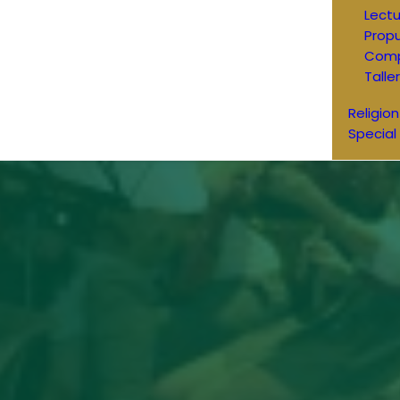
Lectu
Prop
Comp
Talle
Religion
Special