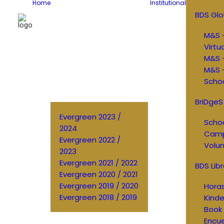
Home
Institutional
BDS Glo
M&S –
Virtu
M&S 
M&S –
Schoo
BriDgeS
Evergreen 2023 /
Schoo
2024
Cam
Evergreen 2022 /
Volun
2023
Evergreen 2021 / 2022
BDS Libr
Evergreen 2020 / 2021
Evergreen 2019 / 2020
Horas
Evergreen 2018 / 2019
Kinde
Book 
Encu