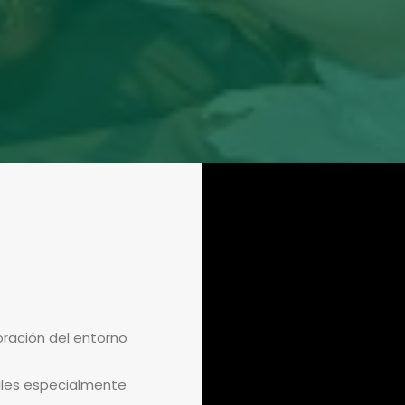
oración del entorno
cales especialmente