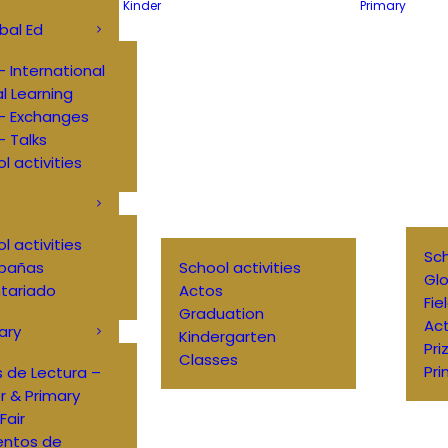
Kinder
Primary
bal Ed
 International
al Learning
– Exchanges
 Talks
l activities
l activities
Sch
pañas
School activities
Glo
tariado
Actos
Fie
Graduation
Ac
ary
Kindergarten
Pri
Classes
Pri
 de Lectura –
r & Primary
Fair
entos de