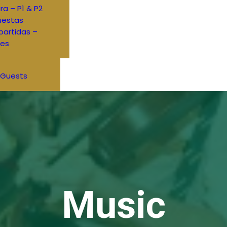
ra – P1 & P2
uestas
artidas –
res
 Guests
Music