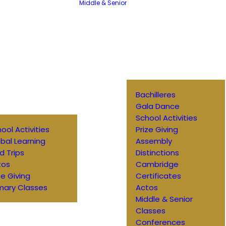
Middle & Senior
Bachilleres
Gala Dance
School Activities
ool Activities
Prize Giving
bal Learning
Assembly
ld Trips
Distinctions
tos
Cambridge
ze Giving
Certificates
mary Classes
Actos
Middle & Senior
Classes
Conferences