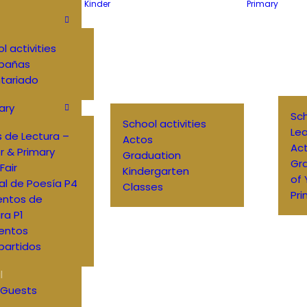
Kinder
Primary
l activities
pañas
tariado
ary
Sch
School activities
Lea
 de Lectura –
Actos
Ac
r & Primary
Graduation
Gr
Fair
Kindergarten
of
al de Poesía P4
Classes
Pri
entos de
ra P1
entos
artidos
l
 Guests