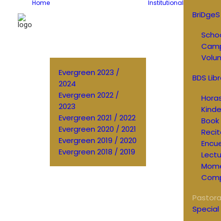
Home
Institutional
BriDgeS
Schoo
Cam
Volun
Evergreen 2023 /
BDS Libr
2024
Evergreen 2022 /
Horas
2023
Kinde
Evergreen 2021 / 2022
Book 
Evergreen 2020 / 2021
Recit
Evergreen 2019 / 2020
Encu
Evergreen 2018 / 2019
Lectu
Mom
Comp
Pastora
Special