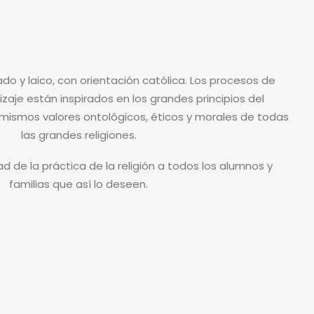
do y laico, con orientación católica. Los
procesos de
aje están inspirados en los grandes principios del
s mismos valores ontológicos, éticos y morales de todas
las grandes religiones.
dad
de la práctica de la religión
a
todos los alumnos y
familias que así lo deseen.