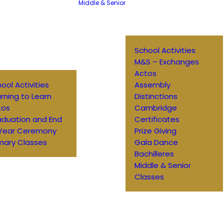
Middle & Senior
School Activities
M&S – Exchanges
Actos
ool Activities
Assembly
rning to Learn
Distinctions
tos
Cambridge
aduation and End
Certificates
 Year Ceremony
Prize Giving
mary Classes
Gala Dance
Bachilleres
Middle & Senior
Classes