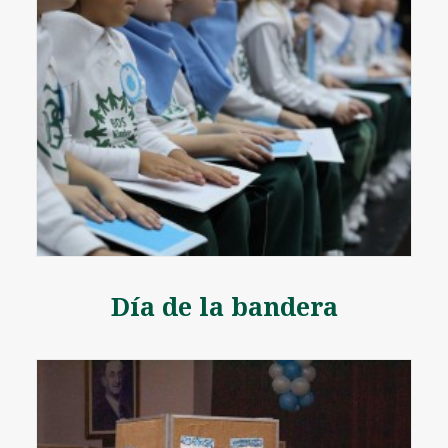
Día de la bandera