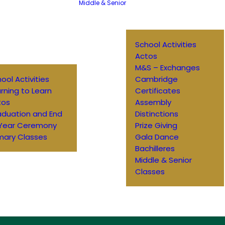
Middle & Senior
School Activities
Actos
M&S – Exchanges
ool Activities
Cambridge
rning to Learn
Certificates
tos
Assembly
aduation and End
Distinctions
 Year Ceremony
Prize Giving
mary Classes
Gala Dance
Bachilleres
Middle & Senior
Classes