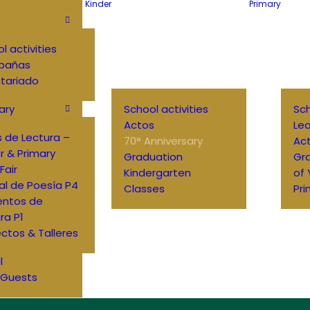
Kinder
Primary
l activities
pañas
tariado
ary
School activities
Sch
Actos
Lea
 de Lectura –
70° Anniversary
Ac
r & Primary
Graduation
Gr
Fair
Kindergarten
of
al de Poesía P4
Classes
Pri
entos de
ra P1
ctos & Talleres
l
 Guests