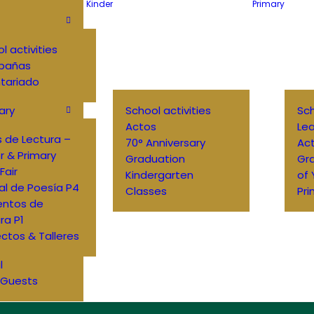
Kinder
Primary
l activities
pañas
tariado
ary
School activities
Sch
Actos
Lea
 de Lectura –
70° Anniversary
Ac
r & Primary
Graduation
Gr
Fair
Kindergarten
of
al de Poesía P4
Classes
Pri
entos de
ra P1
ctos & Talleres
l
 Guests