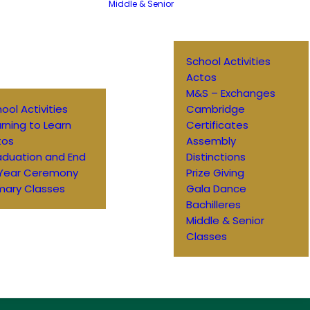
Middle & Senior
School Activities
Actos
M&S – Exchanges
ool Activities
Cambridge
rning to Learn
Certificates
tos
Assembly
aduation and End
Distinctions
 Year Ceremony
Prize Giving
mary Classes
Gala Dance
Bachilleres
Middle & Senior
Classes