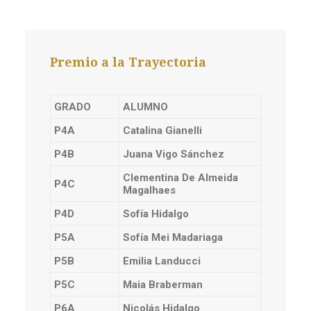
Premio a la Trayectoria
GRADO
ALUMNO
P4A
Catalina Gianelli
P4B
Juana Vigo Sánchez
Clementina De Almeida
P4C
Magalhaes
P4D
Sofía Hidalgo
P5A
Sofía Mei Madariaga
P5B
Emilia Landucci
P5C
Maia Braberman
P6A
Nicolás Hidalgo