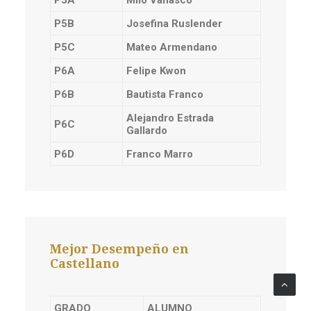
P5A
Milo Vañasco
P5B
Josefina Ruslender
P5C
Mateo Armendano
P6A
Felipe Kwon
P6B
Bautista Franco
Alejandro Estrada
P6C
Gallardo
P6D
Franco Marro
Mejor Desempeño en
Castellano
GRADO
ALUMNO